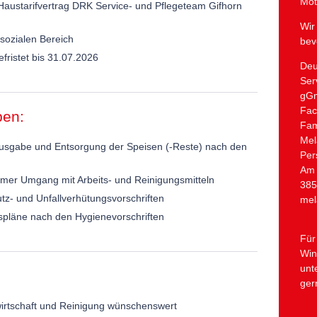
Mot
austarifvertrag DRK Service- und Pflegeteam Gifhorn
Wir
 sozialen Bereich
bev
efristet bis 31.07.2026
Deu
Ser
gG
Fac
ben:
Fam
Mel
usgabe und Entsorgung der Speisen (-Reste) nach den
Per
Am 
mer Umgang mit Arbeits- und Reinigungsmitteln
385
tz- und Unfallverhütungsvorschriften
mel
pläne nach den Hygienevorschriften
Für
Win
unt
ger
irtschaft und Reinigung wünschenswert