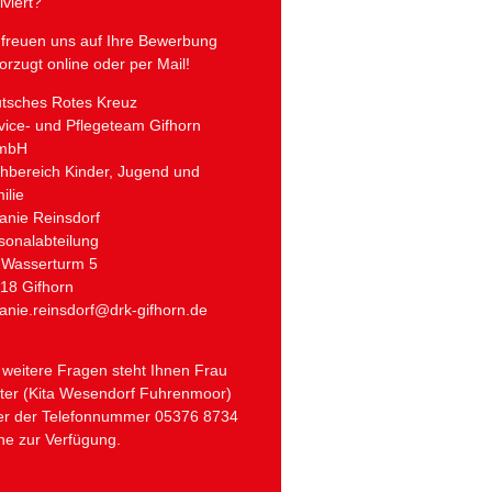
iviert?
 freuen uns auf Ihre Bewerbung
orzugt online oder per Mail!
tsches Rotes Kreuz
vice- und Pflegeteam Gifhorn
mbH
hbereich Kinder, Jugend und
ilie
anie Reinsdorf
sonalabteilung
Wasserturm 5
18 Gifhorn
anie.reinsdorf@drk-gifhorn.de
 weitere Fragen steht Ihnen Frau
ter
(Kita Wesendorf Fuhrenmoor)
er der Telefonnummer 05376 8734
ne zur Verfügung.