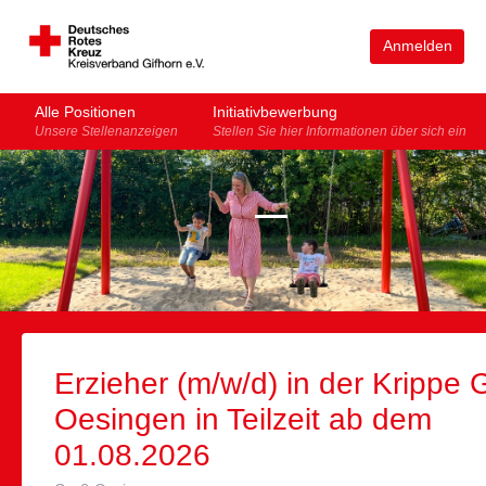
Anmelden
Alle Positionen
Initiativbewerbung
Unsere Stellenanzeigen
Stellen Sie hier Informationen über sich ein
Erzieher (m/w/d) in der Krippe 
Oesingen in Teilzeit ab dem
01.08.2026